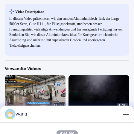
Video Description:
In diesem Video präsentieren wir den runden Aluminiumblech-Tank der Large
5000er Serie, Güte H111, für Flüssigstickstoff, und heben dessen
Premiumqualität, vielseitige Anwendungen und hervorragende Fertigung hervor.
Entdecken Sie, wie dieser Aluminiumkreis ideal für Kochgeschirr, chemische
Ausrüstung und mehr ist, mit anpassbaren Größen und überlegenen
Tiefzieheigenschaften.
Verwandte Videos
00:23
01:01
wang
Aluminiumkreise
Aluminiumkreise
铝圆片
铝圆片
March 19, 2026
November 23, 2025
4:41 AM