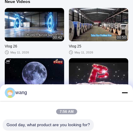
Neue Videos
00:42
00:50
Vlog 26
Vlog 25
May 11, 2026
May 11, 2026
00:26
00:29
wang
Vlog 24
Vlog 23
May 11, 2026
May 11, 2026
7:56 AM
铝圆片
Good day, what product are you looking for?