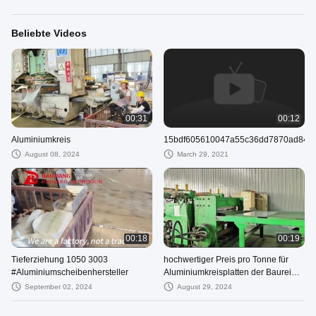
Beliebte Videos
00:31
00:12
Aluminiumkreis
15bdf605610047a55c36dd7870ad845
August 08, 2024
March 29, 2021
00:18
00:19
Tieferziehung 1050 3003
hochwertiger Preis pro Tonne für
#Aluminiumscheibenhersteller
Aluminiumkreisplatten der Baureihe
3000 nach ASTM B209
September 02, 2024
August 29, 2024