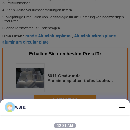
Aluminiumkreisen
4- Kann kleine Versuchsbestellungen liefern.
5. Vieljährige Produktion von Technologie für die Lieferung von hochwertigen
Produkten
6Schnelle Antwort auf Kundenfragen
runde Aluminiumplatte
Aluminiumkreisplatte
Umbauten:
,
,
aluminum circular plate
Erhalten Sie den besten Preis für
8011 Grad-runde
Aluminiumplatten-tiefes Lochen
für kosmetischen Fall
Fortsetzen
wang
Aluminiumronde
Mehr
12:31 AM