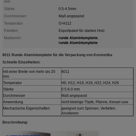
mm:
Stärke:
0.5-4.5mm
Durchmesser:
Maß angepasst
Temperatur:
O-H112
Paletten:
Exportpaket für starkes Holz
runde Aluminiumplatte
Markieren:
,
runde Aluminiumplatte
8011 Runde Aluminiumplatte für die Verpackung von Kosmetika
Schnelle Einzelheiten:
mit einer Breite von mehr als 20
8011
mm
Temperatur
H0, H12, H16, H18, H22, H24, H26
Stärke
0.5-6.0 mm
Durchmesser
Maß angepasst
Anwendung
nicht klebrige Töpfe, Pfanne, Kessel usw.
Mechanische Eigenschaften
geeignet zum Spinnen, Vertiefen,
Anodieren
Beschreibung: