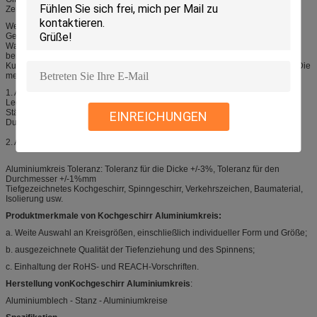
Zertifikat: SGS-Prüfbericht.
Wenn es um die Qualität in einfachen Aluminiumpannen geht, ist es eine
Geschichte von "sehr gut" oder "sehr schlecht".Vor allem riesige Vorräte..
Warum? Leistung. Dicke Spannen, die für robuste kommerzielle Verwendung
benötigt werden, sind billiger in Aluminium zu fertigen als Edelstahl oder
Kupfer.Es ist auch perfekt für das "sehr schlechte" dünnmalige Kochgeschirr.Die
meisten Läden haben keine einfachen Aluminium-Pannen.
1. Aluminiumkreis Spezifikation:
Legierung: 1050, 1060, 1070, 3003, 5052, 3105, 6061, 8011
Stärke:0.15-8mm
EINREICHUNGEN
Durchmesser: 20-1200 mm
2. Aluminiumkreis Anwendung und Verwendung:
Aluminiumkreis Toleranz: Toleranz für die Dicke +/-3%, Toleranz für den
Durchmesser +/-1%mm
Tiefgezeichnetes Kochgeschirr, Spinngeschirr, Verkehrszeichen, Baumaterial,
Isolierung usw.
Produktmerkmale von Kochgeschirr Aluminiumkreis:
a. Weite Auswahl an Kreisgrößen, einschließlich individueller Form und Größe;
b. ausgezeichnete Qualität der Tiefenziehung und des Spinnens;
c. Einhaltung der RoHS- und REACH-Vorschriften.
Herstellung von
Kochgeschirr Aluminiumkreis
:
Aluminiumblech - Stanz - Aluminiumkreise