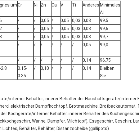
gnesium
Cr
Ni
Zn
Ca
V
Ti
Anderes
Minimales
Al
6
/
/
0,05
/
0,05
0,03
0,03
99,5
2
/
/
0,05
/
0,05
0,03
0,03
99,6
3
/
/
0,05
/
0,05
0,03
0,03
99,7
/
/
/
/
/
/
0,05
99,0
/
/
/
/
/
/
0,14
96,75
-2.8
0.15-
/
0,10
/
/
/
0,14
Bleiben
0.35
Sie
äte/interner Behälter, innerer Behälter der Haushaltsgeräte/interner B
roherd, elektrischer Dampfkochtopf, Brotmaschine, Brotbackautomat,
r der Kochgeräte/interner Behälter, innerer Behälter des Küchengeschir
ckkochgeschirr, Wanne, Dampfer, Milchtopf), Essgeschirr, Geschirr, 
ichtes, Behälter, Behälter, Distanzscheibe (gallipots).