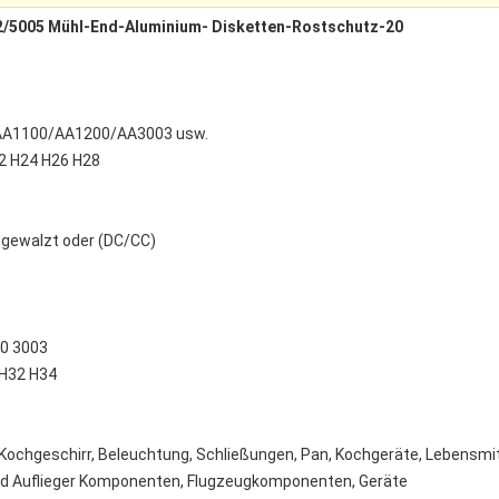
2/5005 Mühl-End-Aluminium- Disketten-Rostschutz-20
/AA1100/AA1200/AA3003 usw.
2 H24 H26 H28
 gewalzt oder (DC/CC)
00 3003
 H32 H34
 Kochgeschirr, Beleuchtung, Schließungen, Pan, Kochgeräte, Lebensmi
d Auflieger Komponenten, Flugzeugkomponenten, Geräte