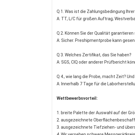
Q 1. Was ist die Zahlungsbedingung Ihrer
A: TT, L/C für großen Auftrag; Westverba
Q 2. Können Sie der Qualität garantiere
A: Sicher. Preshipmentprobe kann gesend
Q 3. Welches Zertifikat, das Sie haben?
A: SGS, CIQ oder anderer Prüfbericht kö
Q 4., wie lang die Probe, macht Zeit? Un
A: Innerhalb 7 Tage für die Laborherstel
Wettbewerbsvorteil:
1. breite Palette der Auswahl auf der G
2. ausgezeichnete Oberflächenbeschaffe
3. ausgezeichnete Tiefziehen- und über
4. Wir versehen schwere Messgerätkreis