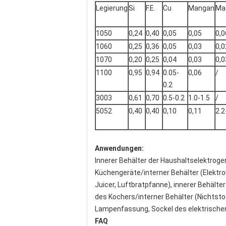
Legierung
Si
F.E.
Cu
Mangan
Ma
1050
0,24
0,40
0,05
0,05
0,0
1060
0,25
0,36
0,05
0,03
0,0
1070
0,20
0,25
0,04
0,03
0,0
1100
0,95
0,94
0.05-
0,06
/
0.2
3003
0,61
0,70
0.5-0.2
1.0-1.5
/
5052
0,40
0,40
0,10
0,11
2.2
Anwendungen:
Innerer Behälter der Haushaltselektroger
Küchengeräte/interner Behälter (Elekt
Juicer, Luftbratpfanne), innerer Behälte
des Kochers/interner Behälter (Nichtsto
Lampenfassung, Sockel des elektrischen L
FAQ