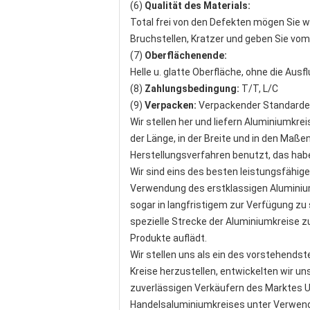
(6)
Qualität des Materials:
Total frei von den Defekten mögen Sie w
Bruchstellen, Kratzer und geben Sie vom 
(7)
Oberflächenende:
Helle u. glatte Oberfläche, ohne die Au
(8)
Zahlungsbedingung:
T/T, L/C
(9)
Verpacken:
Verpackender Standardex
Wir stellen her und liefern Aluminiumkre
der Länge, in der Breite und in den Maß
Herstellungsverfahren benutzt, das ha
Wir sind eins des besten leistungsfähig
Verwendung des erstklassigen Aluminium
sogar in langfristigem zur Verfügung zu 
spezielle Strecke der Aluminiumkreise z
Produkte auflädt.
Wir stellen uns als ein des vorstehends
Kreise herzustellen, entwickelten wir 
zuverlässigen Verkäufern des Marktes U
Handelsaluminiumkreises unter Verwend