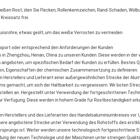
eißen Rost, ölen Sie Flecken, Rollenkennzeichen, Rand-Schaden, Wölb
Kreissatz frei.
sflussrohre, etwas geölt, um das weiße Verrosten zu vermeiden
port oder entsprechend den Anforderungen der Kunden
is in Zhengzhou, Henan, China zu unseren Kunden. Diese werden in der 
en angeboten, um spezifischen Bedarf der Kunden zu erfüllen. Bestes 
ben, Eigenschaften der chemischen Zusammensetzung zu definieren.
en Herstellers und Lieferant einer außergewöhnlichen Strecke der Alu
s gemacht, um sich der Haltbarkeit zu vergewissern. Wir boten Strec
stellen an. Hergestellt unter Verwendung der fortgeschrittenen Technik
ur Verfügung. Diese werden in hohem Grade für Rostbeständigkeit erk
ten Herstellers und des Lieferanten des Handelsaluminiumkreises vor.
unsere angebotene Strecke unter Verwendung des Rohstoffs des erstkl
rsprungs ist. Weiter werden unsere technologisch fortgeschrittene 
ung der neuen Technologie und der Maschinen unter strengen Quali