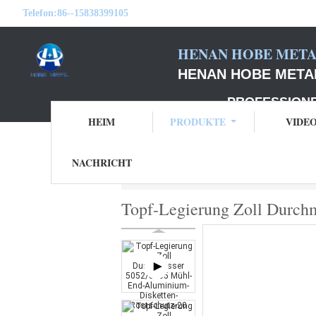
Telefon:
86--15838399105
HENAN HOBE METAL
HENAN HOBE METAL
PROFESSIONELLER
HEIM
PRODUKTE
VIDE
NACHRICHT
Startseite
Produkte
Runde Aluminiumdis
Topf-Legierung Zoll Durch