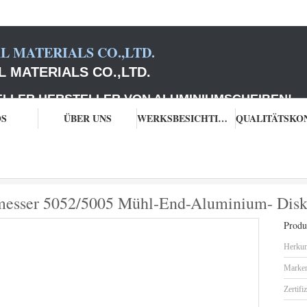
 MATERIALS CO.,LTD.
 MATERIALS CO.,LTD.
 HERSTELLER VON ALUMINIUMSCHEIBEN
!
OS
ÜBER UNS
WERKSBESICHTIGUNG
kette
Topf-Legierung Zoll Durchmesser 5052/5005 Mühl-End-Aluminium- D
messer 5052/5005 Mühl-End-Aluminium- Diske
Produk
Herkun
Marke
Zertifi