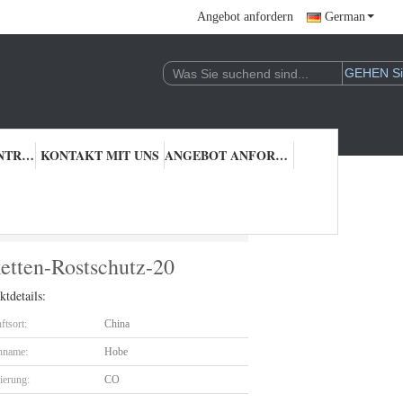
Angebot anfordern
German
QUALITÄTSKONTROLLE
KONTAKT MIT UNS
ANGEBOT ANFORDERN
isketten-Rostschutz-20
tten-Rostschutz-20
tdetails:
ftsort:
China
nname:
Hobe
zierung:
CO