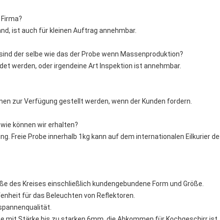
 Firma?
nd, ist auch für kleinen Auftrag annehmbar.
n sind der selbe wie das der Probe wenn Massenproduktion?
et werden, oder irgendeine Art Inspektion ist annehmbar.
nnen zur Verfügung gestellt werden, wenn der Kunden fordern.
d wie können wir erhalten?
lung. Freie Probe innerhalb 1kg kann auf dem internationalen Eilkurier 
röße des Kreises einschließlich kundengebundene Form und Größe.
nheit für das Beleuchten von Reflektoren.
spannenqualität.
e mit Stärke bis zu starken 6mm, die Abkommen für Kochgeschirr ist.