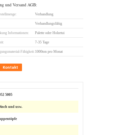
ng und Versand AGB:
stellmenge:
Verhandlung
Verhandlungsfähig
kung Informationen:
Palette oder Holzetui
eit:
7-35 Tage
gungsmaterial-Fähigkeit:
1000ton pro Monat
Kontakt
052 5005
0inch und usw.
uppentöpfe