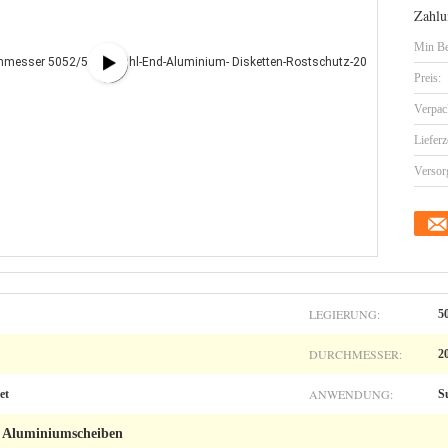
Zahlu
Min Be
Preis:
Verpac
Lieferz
Versor
LEGIERUNG:
5
DURCHMESSER:
2
ANWENDUNG:
et
S
Aluminiumscheiben
,