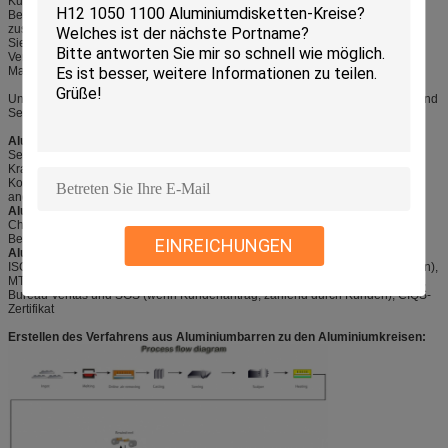
Kunden mit der ausgezeichneten Kunstfertigkeit und
Berufsfähigkeit. Die Qualität passt mit Qualitätssicherungssystem ISO 9001
zusammen.
Sie wird mit 5 heißer Tandemrollenlinie, 4 kalte Mühlfertigungsstraßen,
Vergütungsoberfläche 4 ausgerüstet
Maschinen und komplette Vollendenausrüstung.
Unser Motto und Auftrag ist, besten Service für unseren Kunden mit Herzen und
Seele anzubieten.
Aluminiumkreis Oberflächenbeschaffenheit
Seien Sie vom Ölfleck, von der Einbuchtung, von der Einbeziehung, von den
Kratzern, vom Fleck, von der Oxid-Verfärbung, von den Brüchen, von der
Korrosion, von den Rollenkennzeichen, von den Schmutz-Streifen und von
anderem Defekt frei, die Gebrauch behindern.
Aluminiumkreis mechanisches Eigentum:
Chemisches zusammengesetztes und mechanisches Eigentum konnte die
Bedingungen von GB-/T, ASTM-, ENAW- und JIS-Standard erfüllen
EINREICHUNGEN
Aluminiumkreis Zertifikat:
ISO9001: 2008, SGS und ROHS (wenn Kundenantrag, zahlend durch Kunden),
MTC (Anlage bereitgestellt), Ursprungszeugnis (BILDEN Sie A, FORM E, Co),
Bureau Veritas und SGS (wenn Kundenantrag, zahlend durch Kunden), CIQS-
Zertifikat
Erstellen des Verfahrens aus Aluminiumbarren zu den Aluminiumkreisen: