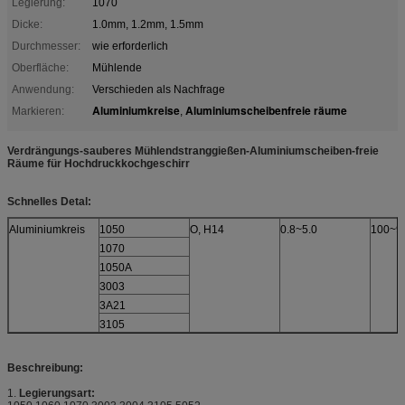
Legierung:
1070
Dicke:
1.0mm, 1.2mm, 1.5mm
Durchmesser:
wie erforderlich
Oberfläche:
Mühlende
Anwendung:
Verschieden als Nachfrage
Aluminiumkreise
Aluminiumscheibenfreie räume
Markieren:
,
Verdrängungs-sauberes Mühlendstranggießen-Aluminiumscheiben-freie
Räume für Hochdruckkochgeschirr
Schnelles Detal:
Aluminiumkreis
1050
O, H14
0.8~5.0
100~9
1070
1050A
3003
3A21
3105
Beschreibung:
1.
Legierungsart: