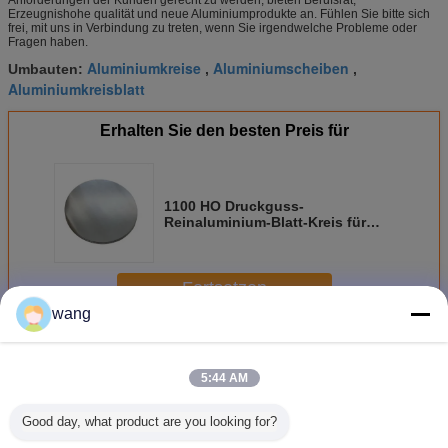
Anforderungen der Kunden gerecht zu werden, bieten Berufsrat,
Erzeugnishohe qualität und neue Aluminiumprodukte an. Fühlen Sie bitte sich
frei, mit uns in Verbindung zu treten, wenn Sie irgendwelche Probleme oder
Fragen haben.
Aluminiumkreise
Aluminiumscheiben
Umbauten:
,
,
Aluminiumkreisblatt
Erhalten Sie den besten Preis für
1100 HO Druckguss-
Reinaluminium-Blatt-Kreis für
Pizza-Pan-Stärke 0.7mm
Fortsetzen
wang
Aluminiumblatt-Kreis
Mehr
5:44 AM
Good day, what product are you looking for?