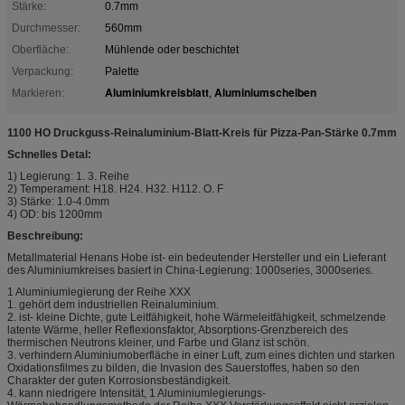
Stärke:
0.7mm
Durchmesser:
560mm
Oberfläche:
Mühlende oder beschichtet
Verpackung:
Palette
Aluminiumkreisblatt
Aluminiumscheiben
Markieren:
,
1100 HO Druckguss-Reinaluminium-Blatt-Kreis für Pizza-Pan-Stärke 0.7mm
Schnelles Detal:
1) Legierung: 1. 3. Reihe
2) Temperament: H18. H24. H32. H112. O. F
3) Stärke: 1.0-4.0mm
4) OD: bis 1200mm
Beschreibung:
Metallmaterial Henans Hobe ist- ein bedeutender Hersteller und ein Lieferant
des Aluminiumkreises basiert in China-Legierung: 1000series, 3000series.
1 Aluminiumlegierung der Reihe XXX
1. gehört dem industriellen Reinaluminium.
2. ist- kleine Dichte, gute Leitfähigkeit, hohe Wärmeleitfähigkeit, schmelzende
latente Wärme, heller Reflexionsfaktor, Absorptions-Grenzbereich des
thermischen Neutrons kleiner, und Farbe und Glanz ist schön.
3. verhindern Aluminiumoberfläche in einer Luft, zum eines dichten und starken
Oxidationsfilmes zu bilden, die Invasion des Sauerstoffes, haben so den
Charakter der guten Korrosionsbeständigkeit.
4. kann niedrigere Intensität, 1 Aluminiumlegierungs-