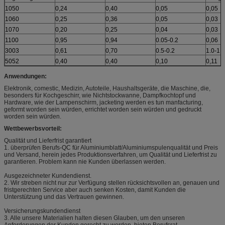
1050
0,24
0,40
0,05
0,05
1060
0,25
0,36
0,05
0,03
1070
0,20
0,25
0,04
0,03
1100
0,95
0,94
0.05-0.2
0,06
3003
0,61
0,70
0.5-0.2
1.0-1.5
5052
0,40
0,40
0,10
0,11
Anwendungen:
Elektronik, comestic, Medizin, Autoteile, Haushaltsgeräte, die Maschine, die,
besonders für Kochgeschirr, wie Nichtstockwanne, Dampfkochtopf und
Hardware, wie der Lampenschirm, jacketing werden es tun manfacturing,
geformt worden sein würden, errichtet worden sein würden und gedruckt
worden sein würden.
Wettbewerbsvorteil:
Qualität und Lieferfrist garantiert
1. überprüfen Berufs-QC für Aluminiumblatt/Aluminiumspulenqualität und Preis
und Versand, herein jedes Produktionsverfahren, um Qualität und Lieferfrist zu
garantieren. Problem kann nie Kunden überlassen werden.
Ausgezeichneter Kundendienst.
2. Wir streben nicht nur zur Verfügung stellen rücksichtsvollen an, genauen und
fristgerechten Service aber auch senken Kosten, damit Kunden die
Unterstützung und das Vertrauen gewinnen.
Versicherungskundendienst
3. Alle unsere Materialien halten diesen Glauben, um den unseren