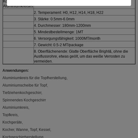
Kochen des
1. Legierung: 1050/1060/1100/3003
Aluminiumkreises
2. Temperament: H0, H12, H14, H18, H22
3. Stärke: 0.5mm-6.0mm
4. Durchmesser: 180mm-1200mm
5. Mindestbestellmenge: 1MT
6. Versorgungsfähigkeit: 1000MT/month
7. Gewicht: 0.5-2 MT/package
8. Oberflächenende: Glatte Oberfläche Bright&, ohne die
Ausflussrohre, etwas geölt, um das weiße Verrosten zu
vermeiden.
Anwendungen:
Aluminiumkreis für die Topfherstellung,
Aluminiumscheibe für Topf,
Tiefziehenkochgeschirr,
Spinnendes Kochgeschirr
Aluminiumkreis,
Topfkreis,
Kochgeräte,
Kocher, Wanne, Topf, Kessel,
Kochgeschirrherstellung