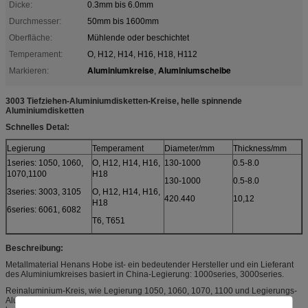
Dicke:
0.3mm bis 6.0mm
Durchmesser:
50mm bis 1600mm
Oberfläche:
Mühlende oder beschichtet
Temperament:
O, H12, H14, H16, H18, H112
Aluminiumkreise
Aluminiumscheibe
Markieren:
,
3003 Tiefziehen-Aluminiumdisketten-Kreise, helle spinnende
Aluminiumdisketten
Schnelles Detal:
Legierung
Temperament
Diameter/mm
Thickness/mm
1series: 1050, 1060,
O, H12, H14, H16,
130-1000
0.5-8.0
1070,1100
H18
130-1000
0.5-8.0
3series: 3003, 3105
O, H12, H14, H16,
420.440
10,12
H18
6series: 6061, 6082
T6, T651
Beschreibung:
Metallmaterial Henans Hobe ist- ein bedeutender Hersteller und ein Lieferant
des Aluminiumkreises basiert in China-Legierung: 1000series, 3000series.
Reinaluminium-Kreis, wie Legierung 1050, 1060, 1070, 1100 und Legierungs-
Aluminiumkreis, wie Legierung 3003. kann heiße behandelte und Nichthitze