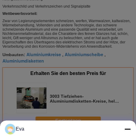
Verkehrsschild und Verkehrszeichen und Signalplatte
Wettbewerbsvorteil:
Zwar von Legierungselementen schmelzen, werfen, Warmwalzen, kaltwalzen,
Wärmebehandlung, Vollenden und andere Technologie, das schwere
schmelzende Aluminium und eine passende Qualität wird verarbeitet, um
Nichteisenmetallmaterial, das die Charaktere des feinen Glanzes hat, schön,
leicht, Gift weniger und Altruismus zu beleuchten, und er hat auch gute
Eigenschaften des Übertragens des elektrischen Stroms und der Hitze, der
Verarbeitung und des Korrosion-Widerstehens von Anwendbarkeit.
Aluminiumkreise
Aluminiumscheibe
Umbauten:
,
,
Aluminiumdisketten
Erhalten Sie den besten Preis für
3003 Tiefziehen-
Aluminiumdisketten-Kreise, helle
spinnende Aluminiumdisketten
Fortsetzen
Eva