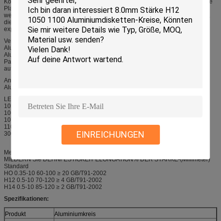
Kochgeschirr, Aluminiumstreifen für Transformatoren, Aluminiumschritt/karierte
Platte, bohrender Aluminiumeintritt für PWB, Aluminiumhaushaltsfolie, und so
weiter. Wir haben Aluminiumkreis in US, Großbritannien, Italien, Deutschland,
die Niederlande, Bulgarien, Brasilien, Chile, Thailand, Vietnam, Ghana, etc.
exportiert.
Verpackung des runden Aluminiumblattes, Aluminiumronde, runde
Aluminiumdiskette, rundes Aluminiumblatt, Aluminiumronde, runde
Aluminiumdiskette kann im Exportstandard, in der Bedeckung mit braunem
Papier und im Plastikfilm verpackt werden. Schließlich ist der Aluminiumkreis
auf hölzerner Palette/Holzetui örtlich festgelegt.
Anwendung des runden Aluminiumblattes, Aluminiumronde, runde
Aluminiumdiskette.
LEGIERUNG Min. Al Si Ti F.E.-Cu-Mangan-Magnesium-Zn-V anderes
1050 99,5 0,25 0,4 0,05 0,05 0,05 0,05 0,05 0,03 0,03
1060 99,6 0,25 0,35 0,05 0,03 0,03 0,05 0,05 0,03 0,03
1070 99,7 0,25 0,25 0,04 0,03 0,03 0,04 0,05 0,03 0,03
1100 99 0,95 0,95 0,05 0,2 0,05 0,1//0,05
EINREICHUNGEN
3003 96,75 0,6 0,7 0,05 0,2 1,0 1,5/0,1 0,15
Mechanische Eigenschaften
MILDERN Sie DEHNFESTIGKEIT ELONGATION% DER STÄRKE-(Millimeter)
Standard
HO 0.35-10 60-100 ≥ 20 GB/T91-2002
H12 0.5-10 70-120 ≥ 4 GB/T91-2002
H14 0.5-10 85-120 ≥ 2 GB/T91-2002
Spezifikationen:
Produkt
Aluminiumkreis