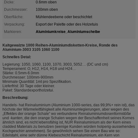
Dicke:
0.6mm oben
Durchmesser:
100mm oben
Oberfläche:
Mühlendeebene oder beschichtet
Verpackung:
Export der Palette oder des Holzetuis
Aluminiumkreise
Aluminiumscheibe
Markieren:
,
Kaltgewalzte 1000 Reihen-Aluminiumdisketten-Kreise, Ronde des
Aluminium-3003 3105 1060 1100
Schnelles Detal:
Legierung: 1050, 1060, 1100, 1070, 3003, 5052… (DC und cm)
Temperament: O, H12, H14, H18 und H24…
Stärke: 0.5mm-6.0mm
Durchmesser: 100mm-900mm
Minimale Quantität: 1mt pro Spezifikation.
Lieferfrist: 30 Tage oder kleiner.
Paket: Standardexportholzetui.
Beschreibung:
Handels- hat Reinaluminium (Aluminium 1000-series, das 99,9%+ rein ist), das
höchste der Wärmeleitfähigkeit alle Aluminiumlegierungen, aber wegen des
„Effektes der orange Schale“ wo verbundene Reinaluminiumdosenformstöße
und -kanten, die den orange Schalen wegen der Beschaffenheit seines Kornes
ähnlich sind, es nicht lebensfähig ist, NUR Reinaluminium als der Kern eines
cladded Materials zu benutzen (wenige Kunden würden holperig-aussehendes
Kochgeschirr annehmen). So gewöhnlich sehen Sie einen Bau wie so:
Edelstahl, eine sehr dünne Klebeschicht Reinaluminium, ein Kern von