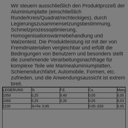
Wir steuern ausschließlich den Produktprozeß der
Aluminiumplatte (einschließlich
Runde/Kreis/Quadrat/rechteckiges), durch
Legierungszusammensetzungsbestimmung,
Schmelzprozessoptimierung,
Homogenisationswärmebehandlung und
Walzentest. Die Produktleistung ist mit der von
Fremdmaterialien vergleichbar und erfüllt die
Bedingungen von Benutzern und besonders stellt
die zunehmende Verarbeitungsnachfrage für
komplexe Teile wie Marinealuminiumplatten,
Schienendurchfahrt, Automobile, Formen, etc.
zufrieden, und die Anwendungsaussicht ist extrem
breit.
LEGIERUNG
Si
F.E.
Cu
Manga
1050
0,25
0,40
0,05
0,05
1060
0,25
0,35
0,05
0,03
1100
Si+Fe: 0,95
0.05-.020
0,05