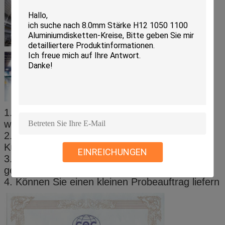
1. Hersteller verkaufen direkt und der Preis ist
wettbewerbsfähig.
2. schnelle Lieferfrist, entsprechend
Kundenanforderungen
EINREICHUNGEN
3. Berufsproduktion von kaltgewalzten, warm
gewalzten Aluminiumringen
4. Können Sie einen kleinen Probeauftrag liefern