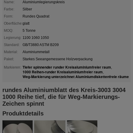
Name:
Aluminiumlegierungskreis
Farbe:
Silber
Form:
Rundes Quadrat
Oberfläche:
glatt
MOQ:
5 Tonne
Legierung:
1100 1060 1050
Standard:
GB/T3880 ASTM B209
Material:
Aluminiummetall
Paket:
Starkes Seeangemessene Holzverpackung
Tiefer spinnender runder Kreisaluminiumfreier raum
Markieren:
,
1000 Reihen-runder Kreisaluminiumfreier raum
,
Weg-Markierung unterzeichnet Aluminiumdiskettenfreie räume
rundes Aluminiumblatt des Kreis-3003 3004
1000 Reihe tief, die für Weg-Markierungs-
Zeichen spinnt
Produktdetails