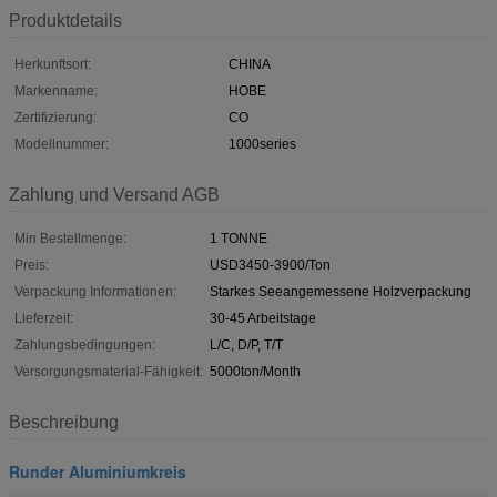
Produktdetails
Herkunftsort:
CHINA
Markenname:
HOBE
Zertifizierung:
CO
Modellnummer:
1000series
Zahlung und Versand AGB
Min Bestellmenge:
1 TONNE
Preis:
USD3450-3900/Ton
Verpackung Informationen:
Starkes Seeangemessene Holzverpackung
Lieferzeit:
30-45 Arbeitstage
Zahlungsbedingungen:
L/C, D/P, T/T
Versorgungsmaterial-Fähigkeit:
5000ton/Month
Beschreibung
Runder Aluminiumkreis