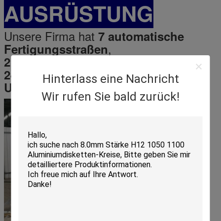
AUSRÜSTUNG
Unsere Firma hat
7 automatische
,
Fertigungsstraßen
,
2 automatische Kreiszeichengeräte
24 Stunden Produktion ohne
Hinterlass eine Nachricht
.
Unterbrechung
Wir rufen Sie bald zurück!