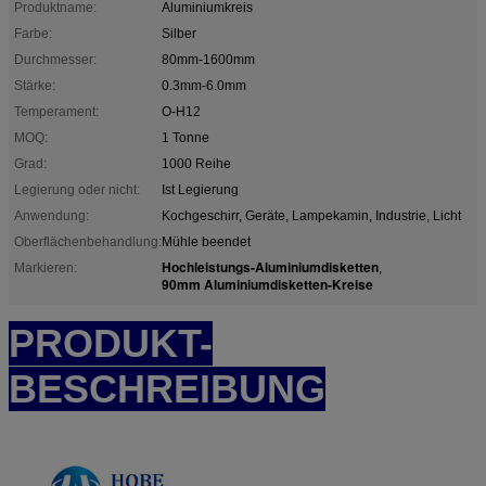
Produktname:
Aluminiumkreis
Farbe:
Silber
Durchmesser:
80mm-1600mm
Stärke:
0.3mm-6.0mm
Temperament:
O-H12
MOQ:
1 Tonne
Grad:
1000 Reihe
Legierung oder nicht:
Ist Legierung
Anwendung:
Kochgeschirr, Geräte, Lampekamin, Industrie, Licht
Oberflächenbehandlung:
Mühle beendet
Hochleistungs-Aluminiumdisketten
Markieren:
,
90mm Aluminiumdisketten-Kreise
PRODUKT-
BESCHREIBUNG