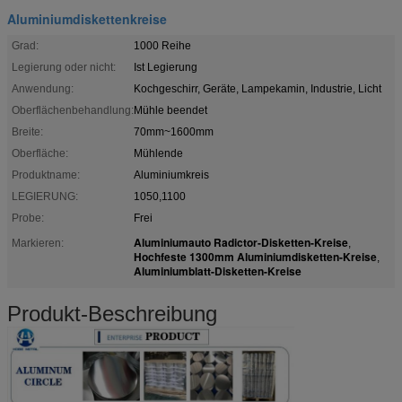
Aluminiumdiskettenkreise
Grad:
1000 Reihe
Legierung oder nicht:
Ist Legierung
Anwendung:
Kochgeschirr, Geräte, Lampekamin, Industrie, Licht
Oberflächenbehandlung:
Mühle beendet
Breite:
70mm~1600mm
Oberfläche:
Mühlende
Produktname:
Aluminiumkreis
LEGIERUNG:
1050,1100
Probe:
Frei
Aluminiumauto Radictor-Disketten-Kreise
Markieren:
,
Hochfeste 1300mm Aluminiumdisketten-Kreise
,
Aluminiumblatt-Disketten-Kreise
Produkt-Beschreibung