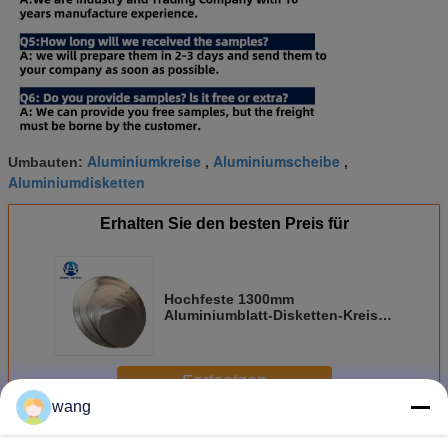
Aluminiumkreise
Aluminiumscheibe
Umbauten:
,
,
Aluminiumdisketten
Erhalten Sie den besten Preis für
Hochfeste 1300mm
Aluminiumblatt-Disketten-Kreise
für Auto Radictor
Fortsetzen
wang
Aluminiumdiskettenkreise
Mehr