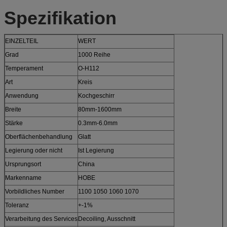
Spezifikation
EINZELTEIL
WERT
Grad
1000 Reihe
Temperament
O-H112
Art
Kreis
Anwendung
Kochgeschirr
Breite
80mm-1600mm
Stärke
0.3mm-6.0mm
Oberflächenbehandlung
Glatt
Legierung oder nicht
Ist Legierung
Ursprungsort
China
Markenname
HOBE
Vorbildliches Number
1100 1050 1060 1070
Toleranz
+-1%
Verarbeitung des Services
Decoiling, Ausschnitt