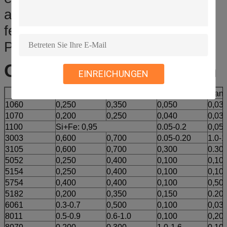
außerhalb des Papiers - örtlich
festgelegt sie in der hölzernen
Palette.
Chemisches Compsition
EINREICHUNGEN
Si
F.E.
Cu
Man
1060
0,250
0,350
0,050
0,03
1070
0,200
0,250
0,040
0,03
1100
Si+Fe: 0,95
0.05-0.2
0,05
3003
0,600
0,700
0.05-0.20
1.0-1
3105
0,600
0,700
0,300
0.30-
5052
0,250
0,400
0,100
0,10
5154
0,250
0,400
0,100
0,10
5754
0,400
0,400
0,100
0,50
5182
0,200
0,350
0,150
0.20-
6061
0.3-0.7
0,500
0,100
0,03
8011
0.5-0.9
0.6-1.0
0,100
0,20