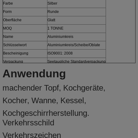
Farbe
Silber
Form
Runde
Oberfläche
Glatt
MOQ
1 TONNE
Name
Aluminiumkreis
Schlüsselwort
Aluminiumkreis/Scheibe/Oblate
Bescheinigung
ISO9001: 2008
Verpackung
Seetaugliche Standardverpackung
Anwendung
machender Topf, Kochgeräte,
Kocher, Wanne, Kessel,
Kochgeschirrherstellung.
Verkehrsschild
Verkehrszeichen