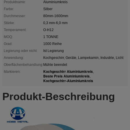
Produktname:
Aluminiumkreis
Farbe:
Silber
Durchmesser:
80mm-1600mm
Stärke:
0,3 mm-6,0 mm
Temperament:
O-H12
MOQ:
1 TONNE
Grad:
1000 Reihe
Legierung oder nicht:
Ist Legierung
Anwendung:
Kochgeschirr, Geräte, Lampekamin, Industrie, Licht
Oberflächenbehandlung:
Mühle beendet
Kochgeschirr Aluminiumkreis
Markieren:
,
Beste Preis Aluminiumkreis
,
Kochgeschirr-Aluminiumkreis
Produkt-Beschreibung