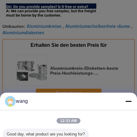
Aluminiumkreise
Aluminiumscheibenfreie räume
Umbauten:
,
,
Aluminiumdisketten
Erhalten Sie den besten Preis für
Aluminiumkreis-/Disketten-beste
Preis-Hochleistungs-
Aluminiumdiskette für
Kochgeschirr-Geräte
Fortsetzen
wang
Runder Aluminiumkreis
Mehr
12:33 AM
Good day, what product are you looking for?