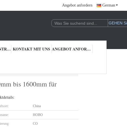
Angebot anfordern
German
QUALITÄTSKONTROLLE
KONTAKT MIT UNS
ANGEBOT ANFORDERN
80mm bis 1600mm für Straßen-Warnzeichen
0mm bis 1600mm für
tdetails:
ftsort:
China
nname:
HOBO
zierung:
CO