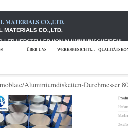
 MATERIALS CO.,LTD.
 MATERIALS CO.,LTD.
 HERSTELLER VON ALUMINIUMSCHEIBEN
!
OS
ÜBER UNS
WERKSBESICHTIGUNG
eis
1050-O 1050-H14 Aluminiumoblate/Aluminiumdisketten-Durchmesser 
moblate/Aluminiumdisketten-Durchmesser 8
Produk
Herkun
Marke
Zertifi