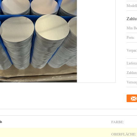
Model
Zahlu
Min Be
Preis:
Verpac
Lieferz
Zahlun
Versor
FARBE:
is
OBERFLÄCHE: