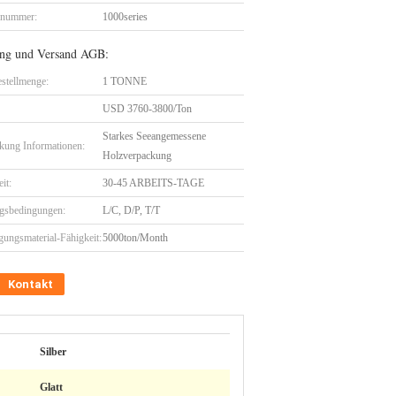
lnummer:
1000series
ng und Versand AGB:
stellmenge:
1 TONNE
USD 3760-3800/Ton
Starkes Seeangemessene
kung Informationen:
Holzverpackung
eit:
30-45 ARBEITS-TAGE
gsbedingungen:
L/C, D/P, T/T
gungsmaterial-Fähigkeit:
5000ton/Month
Kontakt
Silber
Glatt