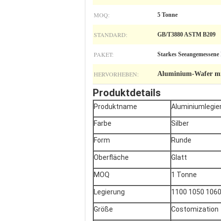
MOQ:
5 Tonne
STANDARD:
GB/T3880 ASTM B209
PAKET:
Starkes Seeangemessene
HERVORHEBEN:
Aluminium-Wafer mit
Produktdetails
Produktname
Aluminiumlegie
Farbe
Silber
Form
Runde
Oberfläche
Glatt
MOQ
1 Tonne
Legierung
1100 1050 106
Größe
Costomization