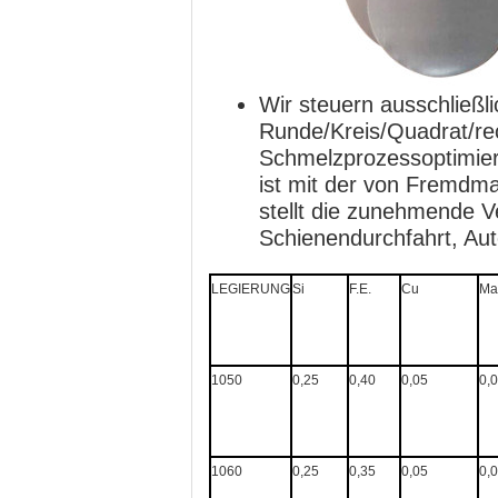
Wir steuern ausschließl
Runde/Kreis/Quadrat/r
Schmelzprozessoptimier
ist mit der von Fremdma
stellt die zunehmende V
Schienendurchfahrt, Aut
LEGIERUNG
Si
F.E.
Cu
Ma
1050
0,25
0,40
0,05
0,
1060
0,25
0,35
0,05
0,