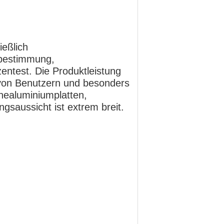
ießlich
sbestimmung,
test. Die Produktleistung
n von Benutzern und besonders
nealuminiumplatten,
gsaussicht ist extrem breit.