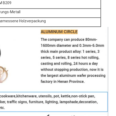
M B209
rungs-Metall
gemessene Holzverpackung