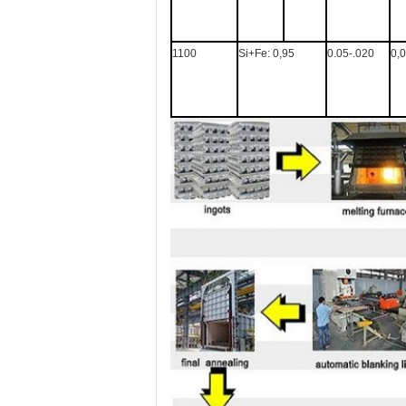
1100
Si+Fe: 0,95
0.05-.020
0,