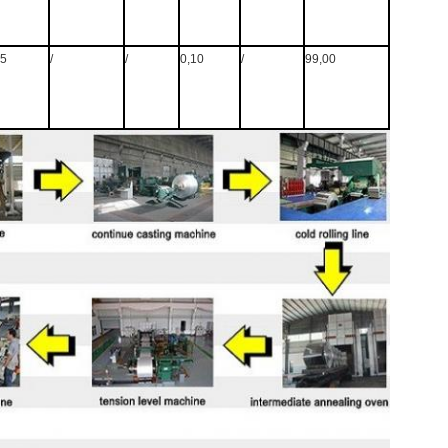
05
/
/
0,10
/
99,00