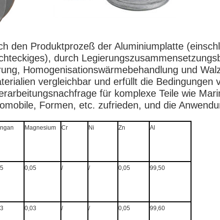
ich den Produktprozeß der Aluminiumplatte (einschl
echteckiges), durch Legierungszusammensetzung
ung, Homogenisationswärmebehandlung und Walzen
terialien vergleichbar und erfüllt die Bedingunge
erarbeitungsnachfrage für komplexe Teile wie Mari
omobile, Formen, etc. zufrieden, und die Anwendun
ngan
Magnesium
Cr
Ni
Zn
Al
05
0,05
/
/
0,05
99,50
03
0,03
/
/
0,05
99,60