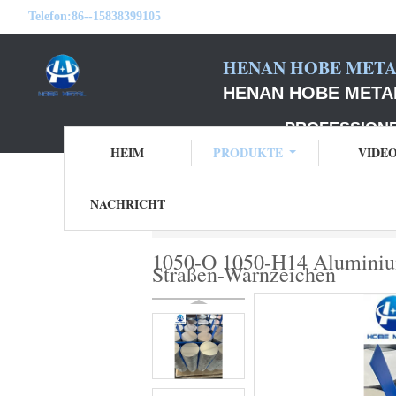
Telefon:
86--15838399105
HENAN HOBE METAL
HENAN HOBE METAL
PROFESSIONELLER
HEIM
PRODUKTE
VIDE
NACHRICHT
Startseite
Produkte
Runder Aluminiumkr
1050-O 1050-H14 Aluminiu
Straßen-Warnzeichen