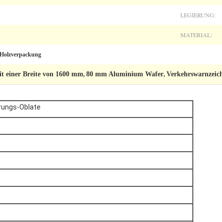
LEGIERUNG:
MATERIAL:
 Holzverpackung
 einer Breite von 1600 mm
80 mm Aluminium Wafer
Verkehrswarnzeic
,
,
rungs-Oblate
0