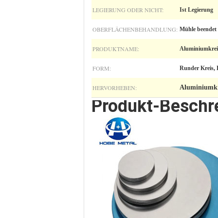
LEGIERUNG ODER NICHT:
Ist Legierung
OBERFLÄCHENBEHANDLUNG:
Mühle beendet
PRODUKTNAME:
Aluminiumkreis
FORM:
Runder Kreis, 
HERVORHEBEN:
Aluminiumkre
Produkt-Beschr