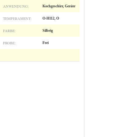
ANWENDUNG:
Kochgeschirr, Geräte
TEMPERAMENT:
O-H112, O
FARBE:
Silbrig
PROBE:
Frei