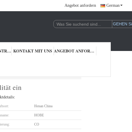
Angebot anfordern
German
QUALITÄTSKONTROLLE
KONTAKT MIT UNS
ANGEBOT ANFORDERN
alität ein
ität ein
tdetails:
ftsort:
Henan China
nname:
HOBE
zierung:
CO