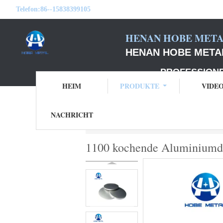
Telefon:
86--15838399105
HENAN HOBE METAL
HENAN HOBE METAL
PROFESSIONELLER
HEIM
PRODUKTE
VIDE
NACHRICHT
Startseite
Produkte
Aluminiumdiskettenk
1100 kochende Aluminiumdis