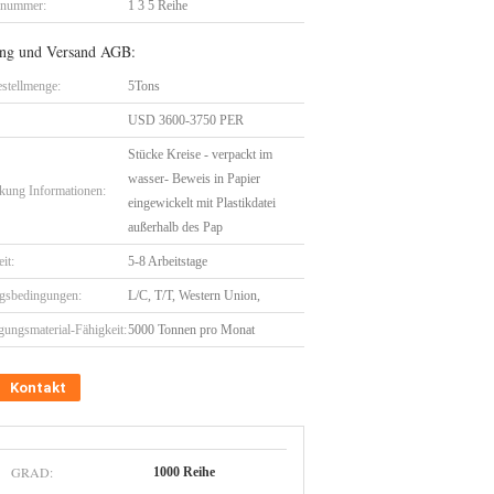
lnummer:
1 3 5 Reihe
ng und Versand AGB:
stellmenge:
5Tons
USD 3600-3750 PER
Stücke Kreise - verpackt im
wasser- Beweis in Papier
kung Informationen:
eingewickelt mit Plastikdatei
außerhalb des Pap
eit:
5-8 Arbeitstage
gsbedingungen:
L/C, T/T, Western Union,
gungsmaterial-Fähigkeit:
5000 Tonnen pro Monat
Kontakt
GRAD:
1000 Reihe