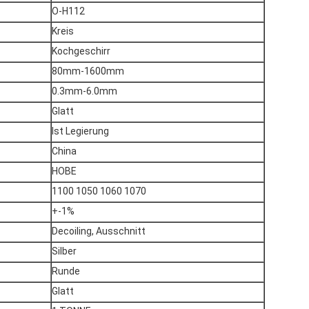
O-H112
Kreis
Kochgeschirr
80mm-1600mm
0.3mm-6.0mm
Glatt
Ist Legierung
China
HOBE
1100 1050 1060 1070
+-1%
Decoiling, Ausschnitt
Silber
Runde
Glatt