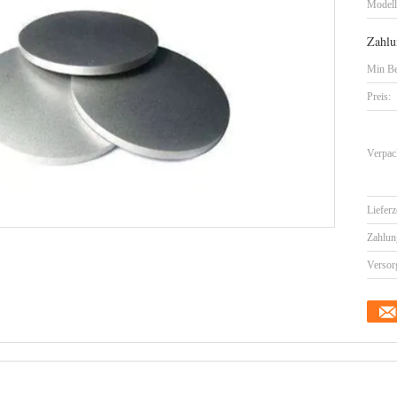
Model
Zahlu
Min Be
Preis:
Verpac
Lieferz
Zahlun
Versor