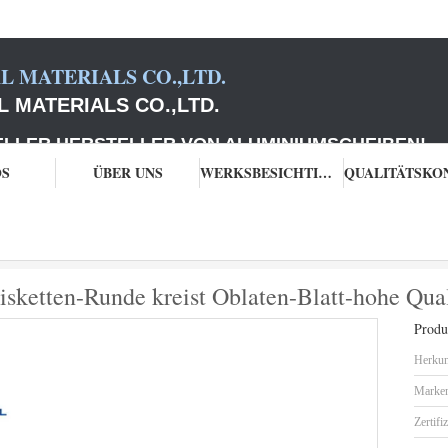
 MATERIALS CO.,LTD.
 MATERIALS CO.,LTD.
 HERSTELLER VON ALUMINIUMSCHEIBEN
!
OS
ÜBER UNS
WERKSBESICHTIGUNG
reise
1100 kochende Aluminiumdisketten-Runde kreist Oblaten-Blatt-hohe Qu
ketten-Runde kreist Oblaten-Blatt-hohe Qual
Produk
Herkun
Marke
Zertifi