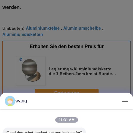
werden.
Aluminiumkreise
Aluminiumscheibe
Umbauten:
,
,
Aluminiumdisketten
Erhalten Sie den besten Preis für
Legierungs-Aluminiumdiskette
die 1 Reihen-2mm kreist Runde
für die Dampfkochtöpfe ein/, die
Behälter ausdehnen
Fortsetzen
wang
Aluminiumdiskettenkreise
Mehr
11:31 AM
Good day, what product are you looking for?