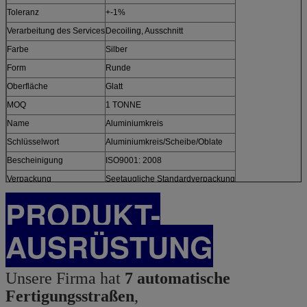
Toleranz
+-1%
Verarbeitung des Services
Decoiling, Ausschnitt
Farbe
Silber
Form
Runde
Oberfläche
Glatt
MOQ
1 TONNE
Name
Aluminiumkreis
Schlüsselwort
Aluminiumkreis/Scheibe/Oblate
Bescheinigung
ISO9001: 2008
Verpackung
Seetaugliche Standardverpackung
PRODUKT-
AUSRÜSTUNG
Unsere Firma hat
7 automatische
Fertigungsstraßen
,