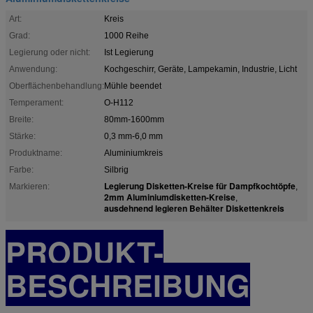
Art:
Kreis
Grad:
1000 Reihe
Legierung oder nicht:
Ist Legierung
Anwendung:
Kochgeschirr, Geräte, Lampekamin, Industrie, Licht
Oberflächenbehandlung:
Mühle beendet
Temperament:
O-H112
Breite:
80mm-1600mm
Stärke:
0,3 mm-6,0 mm
Produktname:
Aluminiumkreis
Farbe:
Silbrig
Legierung Disketten-Kreise für Dampfkochtöpfe
Markieren:
,
2mm Aluminiumdisketten-Kreise
,
ausdehnend legieren Behälter Diskettenkreis
PRODUKT-
BESCHREIBUNG