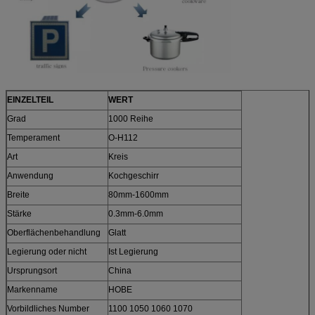
EINZELTEIL
WERT
Grad
1000 Reihe
Temperament
O-H112
Art
Kreis
Anwendung
Kochgeschirr
Breite
80mm-1600mm
Stärke
0.3mm-6.0mm
Oberflächenbehandlung
Glatt
Legierung oder nicht
Ist Legierung
Ursprungsort
China
Markenname
HOBE
Vorbildliches Number
1100 1050 1060 1070