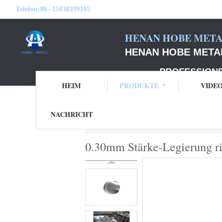
Telefon:
86--15838399105
HENAN HOBE METAL
HENAN HOBE METAL
PROFESSIONELLER
HEIM
PRODUKTE
VIDE
NACHRICHT
Startseite
Produkte
Aluminiumdiskettenk
0.30mm Stärke-Legierung r