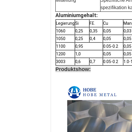
Mitteilung
Spezifische An
spezifikation k
Aluminiumgehalt:
Legierung
Si
F.E.
Cu
Man
1060
0,25
0,35
0,05
0,03
1050
0,25
0,4
0,05
0,05
1100
0,95
0.05-0.2
0,05
1200
1,0
0,05
0,05
3003
0,6
0,7
0.05-0.2
1.0-
Produktshow: