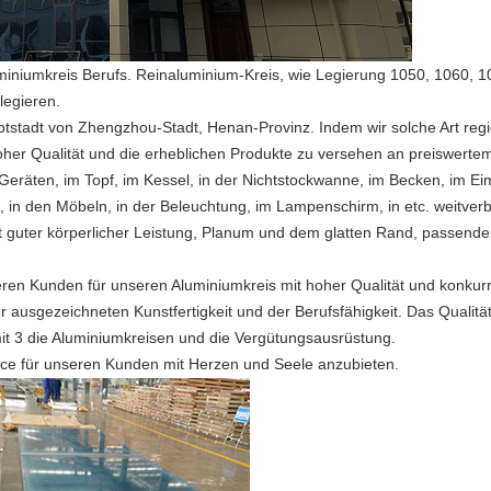
miniumkreis Berufs. Reinaluminium-Kreis, wie Legierung 1050, 1060, 1
legieren.
stadt von Zhengzhou-Stadt, Henan-Provinz. Indem wir solche Art regio
oher Qualität und die erheblichen Produkte zu versehen an preiswertem
Geräten, im Topf, im Kessel, in der Nichtstockwanne, im Becken, im Eim
 in den Möbeln, in der Beleuchtung, im Lampenschirm, in etc. weitverbr
t guter körperlicher Leistung, Planum und dem glatten Rand, passende
eren Kunden für unseren Aluminiumkreis mit hoher Qualität und konku
ausgezeichneten Kunstfertigkeit und der Berufsfähigkeit. Das Qualitä
it 3 die Aluminiumkreisen und die Vergütungsausrüstung.
vice für unseren Kunden mit Herzen und Seele anzubieten.