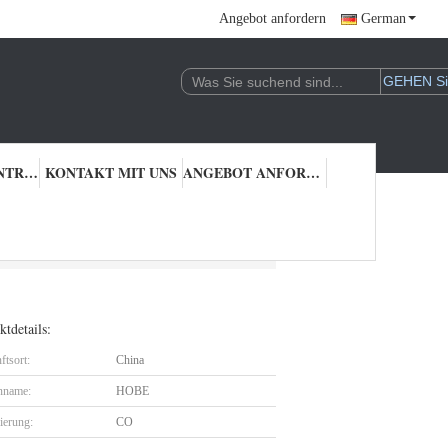
Angebot anfordern
German
QUALITÄTSKONTROLLE
KONTAKT MIT UNS
ANGEBOT ANFORDERN
tdetails:
ftsort:
China
nname:
HOBE
zierung:
CO