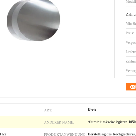
Model
Zahlu
Min Be
Preis:
Verpac
Lieferz
Zahlun
Versor
ART:
Kreis
ANDERER NAME:
Aluminiumkreise legieren 1050
PRODUKTANWENDUNG:
 H22
Herstellung des Kochgeschirrs