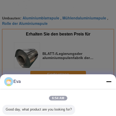
Aluminiumblattspule
Mühlendaluminiumspule
Umbauten:
,
,
Rolle der Aluminiumspule
Erhalten Sie den besten Preis für
BLATT-/Legierungsder
aluminiumspulenfabrik der
hohen Qualität
AluminiumGroßverkäufe,
Preiszugeständnisse
Fortsetzen
Eva
Aluminiumspulenstreifen
Mehr
6:54 AM
Good day, what product are you looking for?