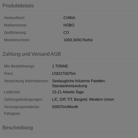
Produktdetails
Herkunftsort:
CHINA
Markenname:
HOBO
Zertifizierung:
CO
Modellnummer:
1000,3000 Reihe
Zahlung und Versand AGB
Min Bestellmenge:
1 TONNE
Preis:
USD2700/Ton
Verpackung Informationen:
Seetaugliche hölzerne Paletten-
Standardverpackung
Lieferzeit:
15-21 Arbeits-Tage
Zahlungsbedingungen:
L/C, D/P, T/T, Bargeld, Western Union
Versorgungsmaterial-
5000Ton/Month
Fähigkeit:
Beschreibung