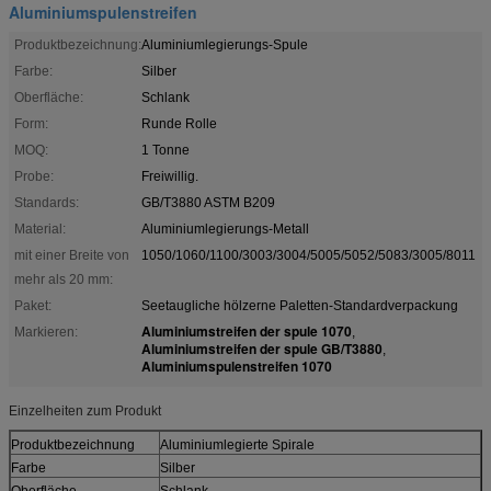
Aluminiumspulenstreifen
Produktbezeichnung:
Aluminiumlegierungs-Spule
Farbe:
Silber
Oberfläche:
Schlank
Form:
Runde Rolle
MOQ:
1 Tonne
Probe:
Freiwillig.
Standards:
GB/T3880 ASTM B209
Material:
Aluminiumlegierungs-Metall
mit einer Breite von
1050/1060/1100/3003/3004/5005/5052/5083/3005/8011
mehr als 20 mm:
Paket:
Seetaugliche hölzerne Paletten-Standardverpackung
Aluminiumstreifen der spule 1070
Markieren:
,
Aluminiumstreifen der spule GB/T3880
,
Aluminiumspulenstreifen 1070
Einzelheiten zum Produkt
Produktbezeichnung
Aluminiumlegierte Spirale
Farbe
Silber
Oberfläche
Schlank