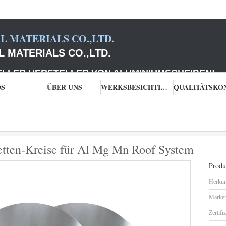
 MATERIALS CO.,LTD.
 MATERIALS CO.,LTD.
 HERSTELLER VON ALUMINIUMSCHEIBEN
!
OS
ÜBER UNS
WERKSBESICHTIGUNG
reise
ROHS SGS-Aluminiumdisketten-Kreise für Al Mg Mn Roof System
ten-Kreise für Al Mg Mn Roof System
Produk
Herkun
Marke
Zertifi