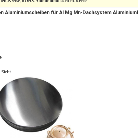
ten-Kreise
ROHS-Aluminiumdisketten-Kreise
,
en Aluminiumscheiben für Al Mg Mn-Dachsystem Aluminiumbr
e
 Sicht