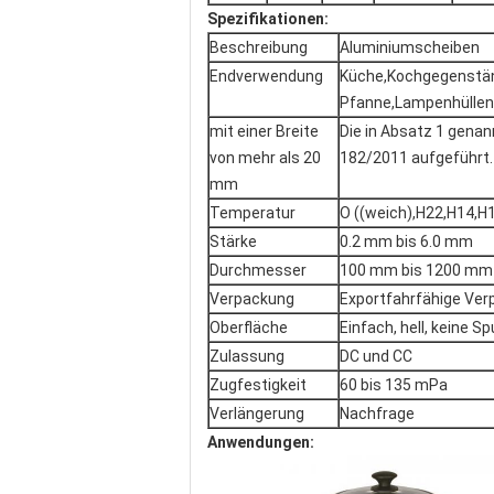
Spezifikationen:
Beschreibung
Aluminiumscheiben
Endverwendung
Küche,Kochgegenstän
Pfanne,Lampenhüllen
mit einer Breite
Die in Absatz 1 genan
von mehr als 20
182/2011 aufgeführt.
mm
Temperatur
O ((weich),H22,H14,H
Stärke
0.2 mm bis 6.0 mm
Durchmesser
100 mm bis 1200 mm
Verpackung
Exportfahrfähige Ve
Oberfläche
Einfach, hell, keine Sp
Zulassung
DC und CC
Zugfestigkeit
60 bis 135 mPa
Verlängerung
Nachfrage
Anwendungen: