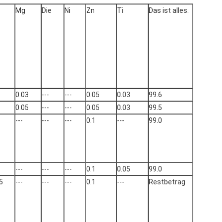
Mg
Die
Ni
Zn
Ti
Das ist alles.
0.03
---
---
0.05
0.03
99.6
0.05
---
---
0.05
0.03
99.5
---
---
---
0.1
---
99.0
---
---
---
0.1
0.05
99.0
5
---
---
---
0.1
---
Restbetrag