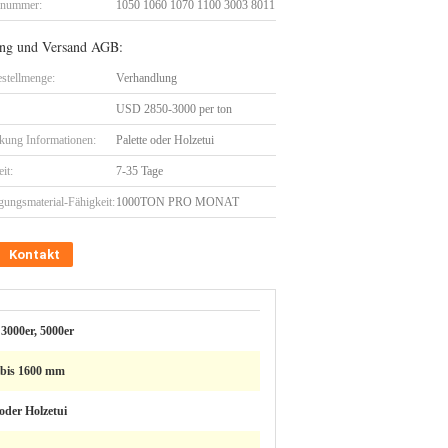
lnummer:
1050 1060 1070 1100 3003 8011
ng und Versand AGB:
stellmenge:
Verhandlung
USD 2850-3000 per ton
kung Informationen:
Palette oder Holzetui
eit:
7-35 Tage
gungsmaterial-Fähigkeit:
1000TON PRO MONAT
Kontakt
 3000er, 5000er
bis 1600 mm
 oder Holzetui