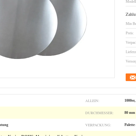
Model
Zahlu
Min Be
Preis:
Verpac
Lieferz
Versor
ALLEIN:
1000er,
DURCHMESSER:
80 mm 
VERPACKUNG:
htung
Palette