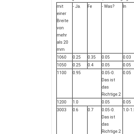
mit
- Ja.
Fe
- Was?
In
einer
Breite
von
mehr
als 20
mm
1060
0.25
0.35
0.05
0.03
1050
0.25
0.4
0.05
0.05
1100
0.95
0.05-0.
0.05
Das ist
das
Richtige.2
1200
1.0
0.05
0.05
3003
0.6
0.7
0.05-0.
1.0-1.
Das ist
das
Richtige.2