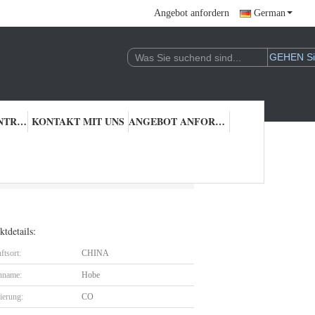
Angebot anfordern
German
QUALITÄTSKONTROLLE
KONTAKT MIT UNS
ANGEBOT ANFORDERN
tdetails:
ftsort:
CHINA
nname:
Hobe
zierung:
CO